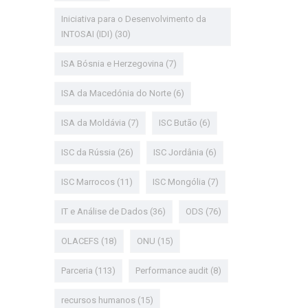
Iniciativa para o Desenvolvimento da
INTOSAI (IDI)
(30)
ISA Bósnia e Herzegovina
(7)
ISA da Macedónia do Norte
(6)
ISA da Moldávia
(7)
ISC Butão
(6)
ISC da Rússia
(26)
ISC Jordânia
(6)
ISC Marrocos
(11)
ISC Mongólia
(7)
IT e Análise de Dados
(36)
ODS
(76)
OLACEFS
(18)
ONU
(15)
Parceria
(113)
Performance audit
(8)
recursos humanos
(15)