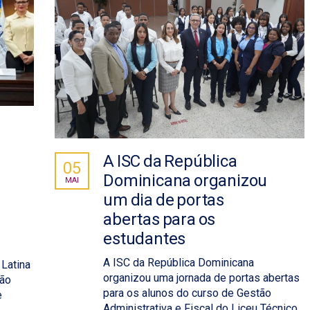
A ISC da República
05
Dominicana organizou
MAI
um dia de portas
abertas para os
estudantes
A ISC da República Dominicana
 Latina
organizou uma jornada de portas abertas
ção
para os alunos do curso de Gestão
e
Administrativa e Fiscal do Liceu Técnico