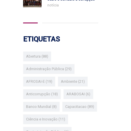
notícia
ETIQUETAS
Abertura
(88)
Administração Pública
(29)
AFROSAI-E
(19)
Ambiente
(21)
Anticorrupção
(18)
ARABOSAI
(6)
Banco Mundial
(8)
Capacitacao
(89)
Ciência e Inovação
(11)