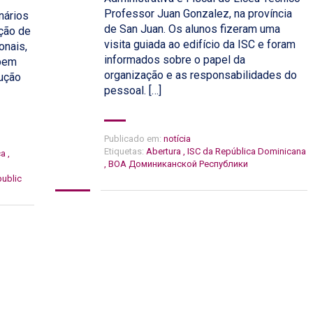
Professor Juan Gonzalez, na província
nários
de San Juan. Os alunos fizeram uma
ação de
visita guiada ao edifício da ISC e foram
onais,
informados sobre o papel da
 bem
organização e as responsabilidades do
dução
pessoal. […]
Publicado em:
notícia
Etiquetas:
Abertura
,
ISC da República Dominicana
ca
,
,
ВОА Доминиканской Республики
ublic