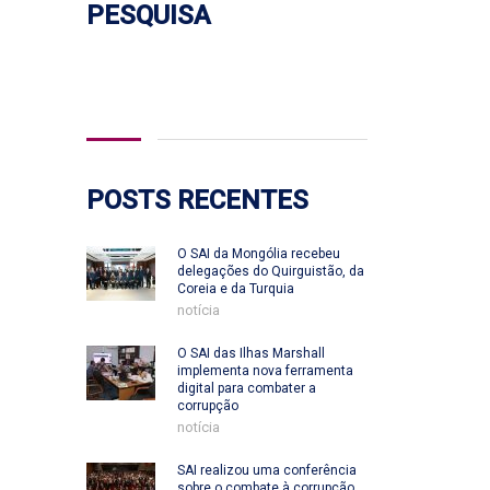
PESQUISA
Pesquisar
por:
POSTS RECENTES
O SAI da Mongólia recebeu
delegações do Quirguistão, da
Coreia e da Turquia
notícia
O SAI das Ilhas Marshall
implementa nova ferramenta
digital para combater a
corrupção
notícia
SAI realizou uma conferência
sobre o combate à corrupção