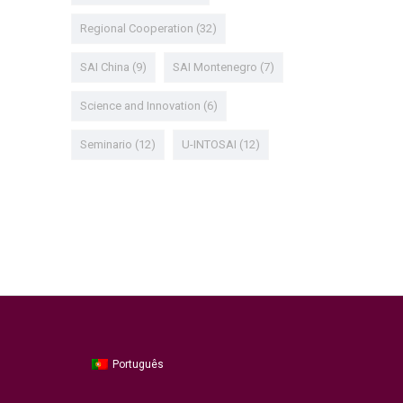
Regional Cooperation
(32)
SAI China
(9)
SAI Montenegro
(7)
Science and Innovation
(6)
Seminario
(12)
U-INTOSAI
(12)
Português