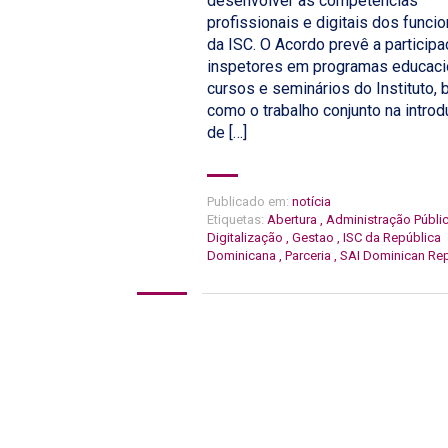
desenvolver as competências
profissionais e digitais dos funcio
da ISC. O Acordo prevê a particip
inspetores em programas educaci
cursos e seminários do Instituto,
como o trabalho conjunto na intro
de […]
Publicado em:
notícia
Etiquetas:
Abertura
,
Administração Públi
Digitalização
,
Gestao
,
ISC da República
Dominicana
,
Parceria
,
SAI Dominican Rep