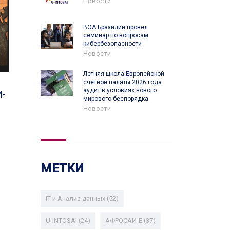
Новости
ВОА Бразилии провел
семинар по вопросам
кибербезопасности
Новости
Летняя школа Европейской
счетной палаты 2026 года:
аудит в условиях нового
И-
мирового беспорядка
Новости
МЕТКИ
IT и Анализ данных
(52)
U-INTOSAI
(24)
АФРОСАИ-E
(37)