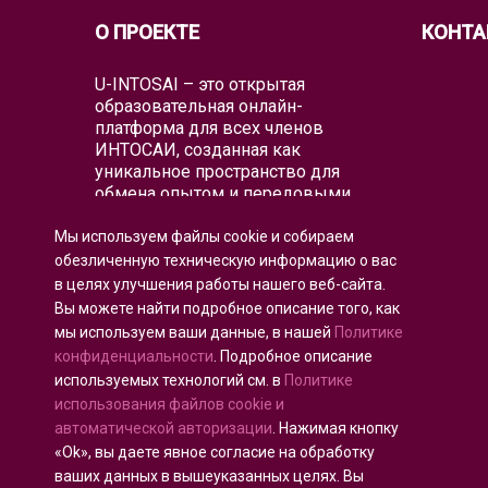
О ПРОЕКТЕ
КОНТА
U-INTOSAI – это открытая
образовательная онлайн-
платформа для всех членов
ИНТОСАИ, созданная как
уникальное пространство для
обмена опытом и передовыми
знаниями.
Мы используем файлы cookie и собираем
Университет предлагает всему
обезличенную техническую информацию о вас
глобальному аудиторскому
в целях улучшения работы нашего веб-сайта.
сообществу как классические
Вы можете найти подробное описание того, как
образовательные форматы, так и
мы используем ваши данные, в нашей
Политике
лучшие образовательные проекты
и практические руководства
конфиденциальности
. Подробное описание
ИНТОСАИ, которые объединяют
используемых технологий см. в
Политике
существующие образовательные
использования файлов cookie и
инициативы для воспитания
автоматической авторизации
. Нажимая кнопку
аудиторов будущего.
«Ok», вы даете явное согласие на обработку
ваших данных в вышеуказанных целях. Вы