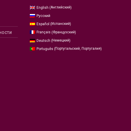
Английский
English
(
)
Русский
Испанский
Español
(
)
Французский
Français
(
)
НОСТИ
Немецкий
Deutsch
(
)
Португальский, Португалия
Português
(
)