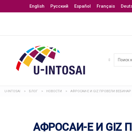
English
Русский
Español
Français
Deut
U-INTOSAI
>
БЛОГ
>
НОВОСТИ
>
АФРОСАИ-Е И GIZ ПРОВЕЛИ ВЕБИНА
АФРОСАИ-Е И GIZ 