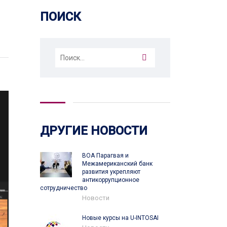
ПОИСК
Найти:
ДРУГИЕ НОВОСТИ
ВОА Парагвая и
Межамериканский банк
развития укрепляют
антикоррупционное
сотрудничество
Новости
Новые курсы на U-INTOSAI