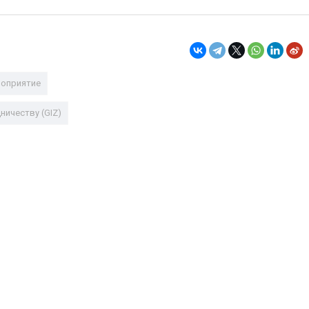
оприятие
ичеству (GIZ)