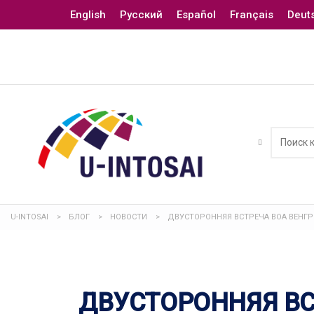
English
Русский
Español
Français
Deut
U-INTOSAI
>
БЛОГ
>
НОВОСТИ
>
ДВУСТОРОННЯЯ ВСТРЕЧА ВОА ВЕНГР
ДВУСТОРОННЯЯ ВС