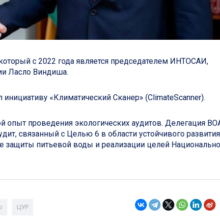
который с 2022 года является председателем ИНТОСАИ,
ии Ласло Виндиша.
л инициативу «Климатический Сканер» (ClimateScanner).
ой опыт проведения экологических аудитов. Делегация ВО
удит, связанный с Целью 6 в области устойчивого развития
ме защиты питьевой воды и реализации целей Национальн
о
ЦУР