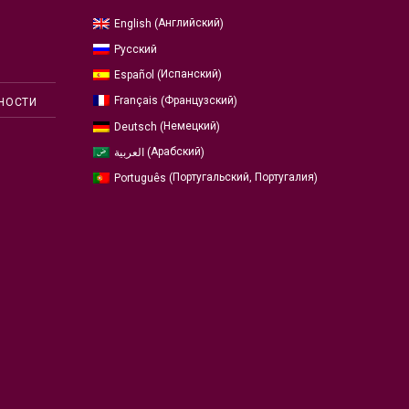
Английский
English
(
)
Русский
Испанский
Español
(
)
Французский
Français
(
)
НОСТИ
Немецкий
Deutsch
(
)
Арабский
العربية
(
)
Португальский, Португалия
Português
(
)