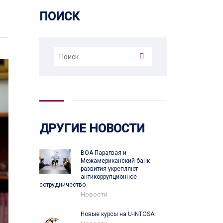
ПОИСК
Найти:
ДРУГИЕ НОВОСТИ
ВОА Парагвая и
Межамериканский банк
развития укрепляют
антикоррупционное
сотрудничество
Новости
Новые курсы на U-INTOSAI