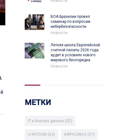
Новости
ВОА Бразилии провел
семинар по вопросам
кибербезопасности
Новости
Летняя школа Европейской
счетной палаты 2026 года:
аудит в условиях нового
мирового беспорядка
Новости
А
ой
МЕТКИ
IT и Анализ данных
(52)
U-INTOSAI
(24)
АФРОСАИ-E
(37)