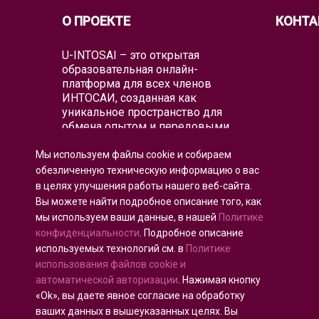
О ПРОЕКТЕ
КОНТА
U-INTOSAI – это открытая
образовательная онлайн-
платформа для всех членов
ИНТОСАИ, созданная как
уникальное пространство для
обмена опытом и передовыми
знаниями.
Мы используем файлы cookie и собираем
Университет предлагает всему
обезличенную техническую информацию о вас
глобальному аудиторскому
в целях улучшения работы нашего веб-сайта.
сообществу как классические
Вы можете найти подробное описание того, как
образовательные форматы, так и
мы используем ваши данные, в нашей
Политике
лучшие образовательные проекты
и практические руководства
конфиденциальности
. Подробное описание
ИНТОСАИ, которые объединяют
используемых технологий см. в
Политике
существующие образовательные
использования файлов cookie и
инициативы для воспитания
автоматической авторизации
. Нажимая кнопку
аудиторов будущего.
«Ok», вы даете явное согласие на обработку
ваших данных в вышеуказанных целях. Вы