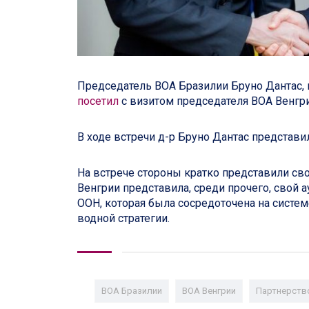
Председатель ВОА Бразилии Бруно Дантас, 
посетил
с визитом председателя ВОА Венгр
В ходе встречи д-р Бруно Дантас представи
На встрече стороны кратко представили св
Венгрии представила, среди прочего, свой а
ООН, которая была сосредоточена на систе
водной стратегии.
ВОА Бразилии
ВОА Венгрии
Партнерств