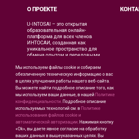
О ПРОЕКТЕ
КОНТА
U-INTOSAI – это открытая
образовательная онлайн-
платформа для всех членов
ИНТОСАИ, созданная как
уникальное пространство для
обмена опытом и передовыми
знаниями.
Мы используем файлы cookie и собираем
Университет предлагает всему
обезличенную техническую информацию о вас
глобальному аудиторскому
в целях улучшения работы нашего веб-сайта.
сообществу как классические
Вы можете найти подробное описание того, как
образовательные форматы, так и
мы используем ваши данные, в нашей
Политике
лучшие образовательные проекты
и практические руководства
конфиденциальности
. Подробное описание
ИНТОСАИ, которые объединяют
используемых технологий см. в
Политике
существующие образовательные
использования файлов cookie и
инициативы для воспитания
автоматической авторизации
. Нажимая кнопку
аудиторов будущего.
«Ok», вы даете явное согласие на обработку
ваших данных в вышеуказанных целях. Вы