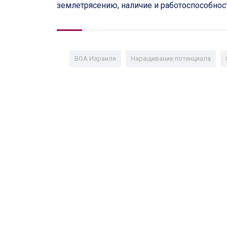
землетрясению, наличие и работоспособнос
ВОА Израиля
Наращивание потенциала