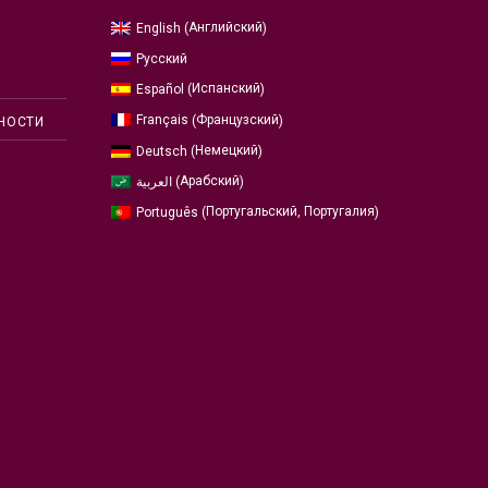
Английский
English
(
)
Русский
Испанский
Español
(
)
Французский
Français
(
)
НОСТИ
Немецкий
Deutsch
(
)
Арабский
العربية
(
)
Португальский, Португалия
Português
(
)