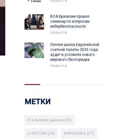
Новости
ВОА Бразилии провел
семинар по вопросам
кибербезопасности
Новости
Летняя школа Европейской
счетной палаты 2026 года:
аудит в условиях нового
мирового беспорядка
Новости
МЕТКИ
IT и Анализ данных
(52)
U-INTOSAI
(24)
АФРОСАИ-E
(37)