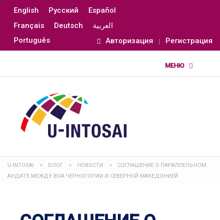
English
Русский
Español
Français
Deutsch
العربية
Português
Авторизация
Регистрация
U-INTOSAI
>
БЛОГ
>
НОВОСТИ
>
СОГЛАШЕНИЕ О ПАРАЛЛЕЛЬНОМ
АУДИТЕ МЕЖДУ ВОА ЧЕРНОГОРИИ И СЕВЕРНОЙ МАКЕДОНИЕЙ