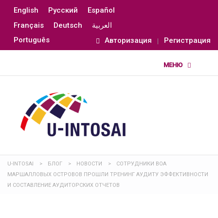
English
Русский
Español
Français
Deutsch
العربية
Português
Авторизация
Регистрация
U-INTOSAI
>
БЛОГ
>
НОВОСТИ
>
СОТРУДНИКИ ВОА
МАРШАЛЛОВЫХ ОСТРОВОВ ПРОШЛИ ТРЕНИНГ АУДИТУ ЭФФЕКТИВНОСТИ
И СОСТАВЛЕНИЕ АУДИТОРСКИХ ОТЧЕТОВ