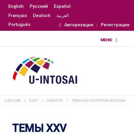
English
Русский
Español
Français
Deutsch
العربية
Português
Авторизация
Регистрация
U-INTOSAI
>
БЛОГ
>
НОВОСТИ
>
ТЕМЫ XXV КОНГРЕССА ИНТОСАИ
ТЕМЫ XXV