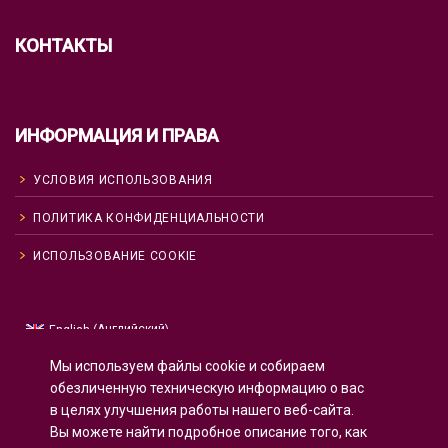
КОНТАКТЫ
ИНФОРМАЦИЯ И ПРАВА
УСЛОВИЯ ИСПОЛЬЗОВАНИЯ
ПОЛИТИКА КОНФИДЕНЦИАЛЬНОСТИ
ИСПОЛЬЗОВАНИЕ COOKIE
Английский
English
(
)
Русский
Мы используем файлы cookie и собираем
Испанский
Español
(
)
обезличенную техническую информацию о вас
в целях улучшения работы нашего веб-сайта.
Французский
Français
(
)
Вы можете найти подробное описание того, как
Немецкий
Deutsch
(
)