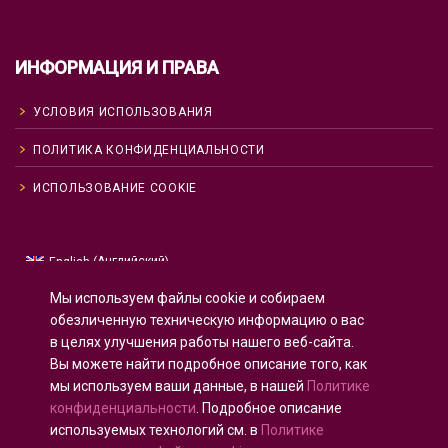
ИНФОРМАЦИЯ И ПРАВА
УСЛОВИЯ ИСПОЛЬЗОВАНИЯ
ПОЛИТИКА КОНФИДЕНЦИАЛЬНОСТИ
ИСПОЛЬЗОВАНИЕ COOKIE
Английский
English
(
)
Русский
Мы используем файлы cookie и собираем
Испанский
Español
(
)
обезличенную техническую информацию о вас
в целях улучшения работы нашего веб-сайта.
Французский
Français
(
)
Вы можете найти подробное описание того, как
Немецкий
Deutsch
(
)
мы используем ваши данные, в нашей
Политике
Арабский
العربية
(
)
конфиденциальности
. Подробное описание
используемых технологий см. в
Политике
Португальский, Португалия
Português
(
)