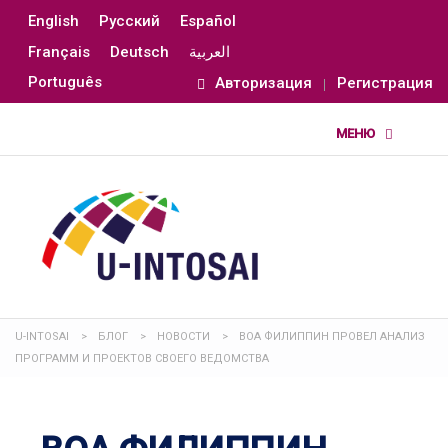
English
Русский
Español
Français
Deutsch
العربية
Português
Авторизация
Регистрация
U-INTOSAI
>
БЛОГ
>
НОВОСТИ
>
ВОА ФИЛИППИН ПРОВЕЛ АНАЛИЗ
ПРОГРАММ И ПРОЕКТОВ СВОЕГО ВЕДОМСТВА