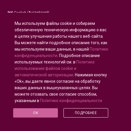
Английский
English
(
)
Русский
Мы используем файлы cookie и собираем
Испанский
Español
(
)
обезличенную техническую информацию о вас
в целях улучшения работы нашего веб-сайта.
Французский
Français
(
)
Вы можете найти подробное описание того, как
Немецкий
Deutsch
(
)
мы используем ваши данные, в нашей
Политике
Арабский
العربية
(
)
конфиденциальности
. Подробное описание
используемых технологий см. в
Политике
Португальский, Португалия
Português
(
)
использования файлов cookie и
автоматической авторизации
. Нажимая кнопку
«Ok», вы даете явное согласие на обработку
ваших данных в вышеуказанных целях. Вы
можете отозвать свое согласие способом,
Все права защищены © 2020 - 2025
U-INTOSAI
—
указанным в
Политике конфиденциальности
Цифровой университет для сообщества ИНТОСАИ
©
Счетная палата Российской Федерации
©
ФКУ
OK
ПОДРОБНЕЕ
«ЦЭАИТ СП»