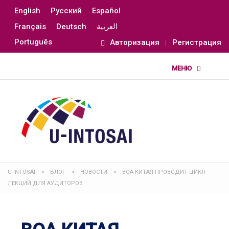
English
Русский
Español
Français
Deutsch
العربية
Português
Авторизация
Регистрация
U-INTOSAI
>
БЛОГ
>
НОВОСТИ
>
ВОА КИТАЯ ПРОВОДИТ ЦИКЛ
ЛЕКЦИЙ ДЛЯ АУДИТОРОВ