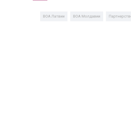
ВОА Латвии
ВОА Молдавии
Партнерств