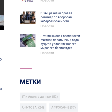
Новости
ВОА Бразилии провел
семинар по вопросам
кибербезопасности
Новости
Летняя школа Европейской
счетной палаты 2026 года:
аудит в условиях нового
мирового беспорядка
Новости
ю
МЕТКИ
я
IT и Анализ данных
(52)
U-INTOSAI
(24)
АФРОСАИ-E
(37)