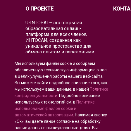
О ПРОЕКТЕ
КОНТА
U-INTOSAI – это открытая
образовательная онлайн-
платформа для всех членов
ИНТОСАИ, созданная как
уникальное пространство для
обмена опытом и передовыми
знаниями.
Мы используем файлы cookie и собираем
Университет предлагает всему
обезличенную техническую информацию о вас
глобальному аудиторскому
в целях улучшения работы нашего веб-сайта.
сообществу как классические
Вы можете найти подробное описание того, как
образовательные форматы, так и
мы используем ваши данные, в нашей
Политике
лучшие образовательные проекты
и практические руководства
конфиденциальности
. Подробное описание
ИНТОСАИ, которые объединяют
используемых технологий см. в
Политике
существующие образовательные
использования файлов cookie и
инициативы для воспитания
автоматической авторизации
. Нажимая кнопку
аудиторов будущего.
«Ok», вы даете явное согласие на обработку
ваших данных в вышеуказанных целях. Вы