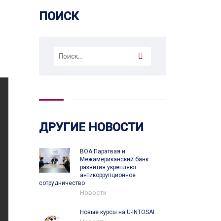
ПОИСК
Найти:
ДРУГИЕ НОВОСТИ
ВОА Парагвая и
Межамериканский банк
развития укрепляют
антикоррупционное
сотрудничество
Новости
Новые курсы на U-INTOSAI