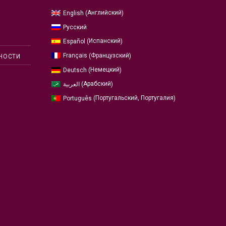
Английский
English
(
)
Русский
Испанский
Español
(
)
Французский
Français
(
)
НОСТИ
Немецкий
Deutsch
(
)
Арабский
العربية
(
)
Португальский, Португалия
Português
(
)