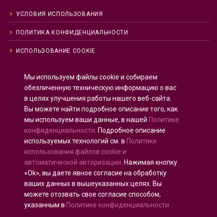
УСЛОВИЯ ИСПОЛЬЗОВАНИЯ
ПОЛИТИКА КОНФИДЕНЦИАЛЬНОСТИ
ИСПОЛЬЗОВАНИЕ COOKIE
Мы используем файлы cookie и собираем
Английский
English
(
)
обезличенную техническую информацию о вас
в целях улучшения работы нашего веб-сайта.
Русский
Вы можете найти подробное описание того, как
Испанский
Español
(
)
мы используем ваши данные, в нашей
Политике
Французский
Français
(
)
конфиденциальности
. Подробное описание
используемых технологий см. в
Политике
Немецкий
Deutsch
(
)
использования файлов cookie и
автоматической авторизации
. Нажимая кнопку
«Ok», вы даете явное согласие на обработку
ваших данных в вышеуказанных целях. Вы
можете отозвать свое согласие способом,
Все права защищены © 2020 - 2025
U-INTOSAI
—
указанным в
Политике конфиденциальности
Цифровой университет для сообщества ИНТОСАИ