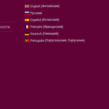
Английский
English
(
)
Русский
Испанский
Español
(
)
Французский
Français
(
)
НОСТИ
Немецкий
Deutsch
(
)
Португальский, Португалия
Português
(
)