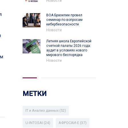
Новости
л
ВОА Бразилии провел
семинар по вопросам
кибербезопасности
Новости
я
Летняя школа Европейской
счетной палаты 2026 года:
аудит в условиях нового
мирового беспорядка
ом
Новости
МЕТКИ
IT и Анализ данных
(52)
U-INTOSAI
(24)
АФРОСАИ-E
(37)