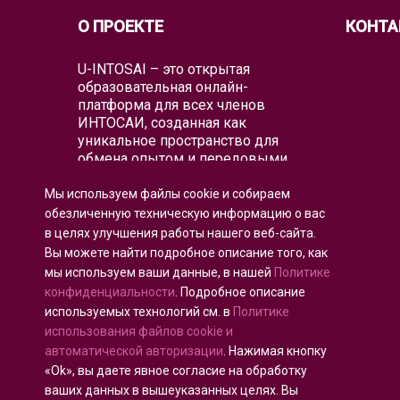
О ПРОЕКТЕ
КОНТА
U-INTOSAI – это открытая
образовательная онлайн-
платформа для всех членов
ИНТОСАИ, созданная как
уникальное пространство для
обмена опытом и передовыми
знаниями.
Мы используем файлы cookie и собираем
Университет предлагает всему
обезличенную техническую информацию о вас
глобальному аудиторскому
в целях улучшения работы нашего веб-сайта.
сообществу как классические
Вы можете найти подробное описание того, как
образовательные форматы, так и
мы используем ваши данные, в нашей
Политике
лучшие образовательные проекты
и практические руководства
конфиденциальности
. Подробное описание
ИНТОСАИ, которые объединяют
используемых технологий см. в
Политике
существующие образовательные
использования файлов cookie и
инициативы для воспитания
автоматической авторизации
. Нажимая кнопку
аудиторов будущего.
«Ok», вы даете явное согласие на обработку
ваших данных в вышеуказанных целях. Вы