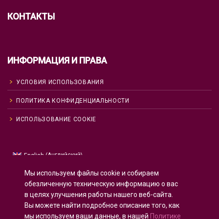
КОНТАКТЫ
ИНФОРМАЦИЯ И ПРАВА
УСЛОВИЯ ИСПОЛЬЗОВАНИЯ
ПОЛИТИКА КОНФИДЕНЦИАЛЬНОСТИ
ИСПОЛЬЗОВАНИЕ COOKIE
Английский
English
(
)
Русский
Мы используем файлы cookie и собираем
Испанский
Español
(
)
обезличенную техническую информацию о вас
в целях улучшения работы нашего веб-сайта.
Французский
Français
(
)
Вы можете найти подробное описание того, как
Немецкий
Deutsch
(
)
мы используем ваши данные, в нашей
Политике