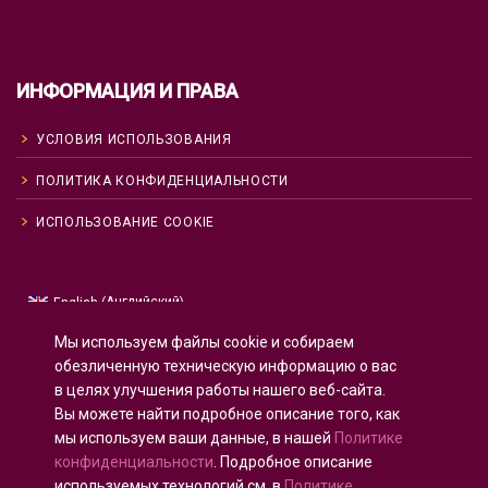
ИНФОРМАЦИЯ И ПРАВА
УСЛОВИЯ ИСПОЛЬЗОВАНИЯ
ПОЛИТИКА КОНФИДЕНЦИАЛЬНОСТИ
ИСПОЛЬЗОВАНИЕ COOKIE
Английский
English
(
)
Русский
Мы используем файлы cookie и собираем
Испанский
Español
(
)
обезличенную техническую информацию о вас
в целях улучшения работы нашего веб-сайта.
Французский
Français
(
)
Вы можете найти подробное описание того, как
Немецкий
Deutsch
(
)
мы используем ваши данные, в нашей
Политике
Арабский
العربية
(
)
конфиденциальности
. Подробное описание
используемых технологий см. в
Политике
Португальский, Португалия
Português
(
)