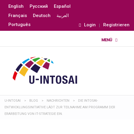
English
Русский
Español
Français
Deutsch
العربية
Português
Login
Registrieren
U-INTOSAI
>
BLOG
>
NACHRICHTEN
>
DIE INTOSAI-
ENTWICKLUNGSINITIATIVE LÄDT ZUR TEILNAHME AM PROGRAMM DER
ERARBEITUNG VON IT-STRATEGIE EIN.