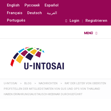
English
Русский
Español
Français
Deutsch
العربية
Português
Login
Registrieren
U-INTOSAI
>
BLOG
>
NACHRICHTEN
>
RAT DER LEITER VON OBERSTEN
PRÜFSTELLEN DER MITGLIEDSTAATEN VON GUS UND OPS VON THAILAND
HABEN ERFAHRUNGSAUSTAUSCH-WEBINAR DURCHGEFÜHRT