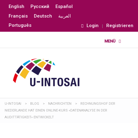
English
Русский
Español
Français
Deutsch
العربية
Português
Login
Registrieren
U-INTOSAI
>
BLOG
>
NACHRICHTEN
>
RECHNUNGSHOF DER
NIEDERLANDE HAT EINEN ONLINE-KURS «DATENANALYSE IN DER
AUDITTÄTIGKEIT» ENTWICKELT