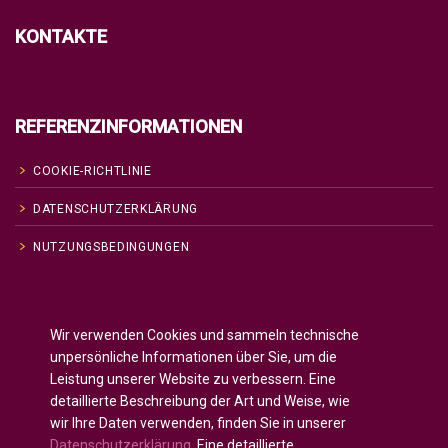
KONTAKTE
REFERENZINFORMATIONEN
COOKIE-RICHTLINIE
DATENSCHUTZERKLÄRUNG
NUTZUNGSBEDINGUNGEN
Englisch
English
(
)
Wir verwenden Cookies und sammeln technische
Russisch
Русский
(
)
unpersönliche Informationen über Sie, um die
Spanisch
Español
(
)
Leistung unserer Website zu verbessern. Eine
detaillierte Beschreibung der Art und Weise, wie
Französisch
Français
(
)
wir Ihre Daten verwenden, finden Sie in unserer
Deutsch
Datenschutzerklärung
. Eine detaillierte