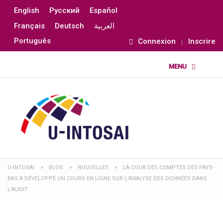
English
Русский
Español
Français
Deutsch
العربية
Português
Connexion
Inscrire
U-INTOSAI
>
BLOG
>
NOUVELLES
>
LA COUR DES COMPTES DES PAYS-
BAS A DÉVELOPPÉ UN COURS EN LIGNE SUR L’ANALYSE DES DONNÉES DANS
L’AUDIT