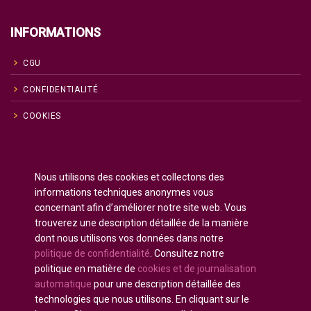
INFORMATIONS
CGU
CONFIDENTIALITÉ
COOKIES
Anglais
English
(
)
Nous utilisons des cookies et collectons des
Russe
Русский
(
)
informations techniques anonymes vous
Espagnol
Español
(
)
concernant afin d’améliorer notre site web. Vous
trouverez une description détaillée de la manière
Français
dont nous utilisons vos données dans notre
Allemand
Deutsch
(
)
politique de confidentialité
. Consultez notre
Arabe
العربية
(
)
politique en matière de
cookies et de journalisation
automatique
pour une description détaillée des
Portugais - du Portugal
Português
(
)
technologies que nous utilisons. En cliquant sur le