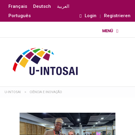
Français
Deutsch
العربية
Português
Login
Registrieren
U-INTOSAI
>
CIÊNCIA E INOVAÇÃO