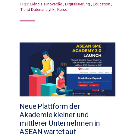
Tags:
Ciência e Inovação
,
Digitalisierung
,
Education
,
IT und Datenanalytik
,
Kurse
Neue Plattform der
Akademie kleiner und
mittlerer Unternehmen in
ASEAN wartet auf