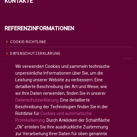
KONTAKTE
REFERENZINFORMATIONEN
COOKIE-RICHTLINIE
DATENSCHUTZERKLÄRUNG
NUTZUNGSBEDINGUNGEN
Wir verwenden Cookies und sammeln technische
unpersönliche Informationen über Sie, um die
Leistung unserer Website zu verbessern. Eine
detaillierte Beschreibung der Art und Weise, wie
Französisch
Français
(
)
wir Ihre Daten verwenden, finden Sie in unserer
Deutsch
Datenschutzerklärung
. Eine detaillierte
Arabisch
العربية
(
)
Beschreibung der Technologien finden Sie in der
Richtlinie für
Cookies und automatische
Portugiesisch, Portugal
Português
(
)
Protokollierung
. Durch Anklicken der Schaltfläche
„Ok“ erteilen Sie Ihre ausdrückliche Zustimmung
zur Verarbeitung Ihrer Daten für oben genannte