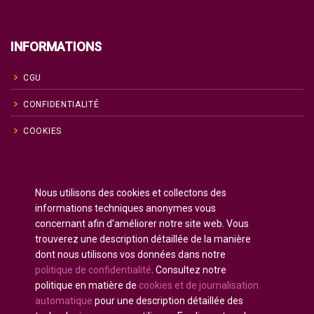
INFORMATIONS
CGU
CONFIDENTIALITÉ
COOKIES
Anglais
English
(
)
Nous utilisons des cookies et collectons des
Russe
Русский
(
)
informations techniques anonymes vous
Espagnol
Español
concernant afin d’améliorer notre site web. Vous
(
)
trouverez une description détaillée de la manière
Français
dont nous utilisons vos données dans notre
Allemand
Deutsch
(
)
politique de confidentialité
. Consultez notre
Arabe
العربية
(
)
politique en matière de
cookies et de journalisation
automatique
pour une description détaillée des
Portugais - du Portugal
Português
(
)