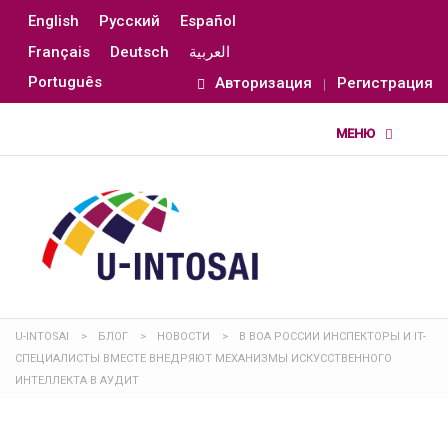
English
Русский
Español
Français
Deutsch
العربية
Português
Авторизация
Регистрация
U-INTOSAI
>
БЛОГ
>
НОВОСТИ
>
В ВОА РОССИИ ИНСПЕКТОРЫ И IT-
СПЕЦИАЛИСТЫ ВМЕСТЕ ВНЕДРЯЮТ МЕХАНИЗМЫ ИСКУССТВЕННОГО
ИНТЕЛЛЕКТА В АУДИТ