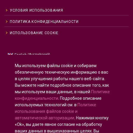
УСЛОВИЯ ИСПОЛЬЗОВАНИЯ
ПОЛИТИКА КОНФИДЕНЦИАЛЬНОСТИ
ИСПОЛЬЗОВАНИЕ COOKIE
Английский
English
(
)
Русский
Мы используем файлы cookie и собираем
Испанский
Español
(
)
обезличенную техническую информацию о вас
в целях улучшения работы нашего веб-сайта.
Французский
Français
(
)
Вы можете найти подробное описание того, как
Немецкий
Deutsch
(
)
мы используем ваши данные, в нашей
Политике
Арабский
العربية
(
)
конфиденциальности
. Подробное описание
используемых технологий см. в
Политике
Португальский, Португалия
Português
(
)
использования файлов cookie и
автоматической авторизации
. Нажимая кнопку
«Ok», вы даете явное согласие на обработку
ваших данных в вышеуказанных целях. Вы