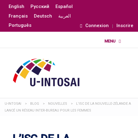
English
Русский
Español
Français
Deutsch
العربية
Português
Connexion
Inscrire
U-INTOSAI
>
BLOG
>
NOUVELLES
>
L’ISC DE LA NOUVELLE-ZÉLANDE A
LANCÉ UN RÉSEAU INTER-BUREAU POUR LES FEMMES