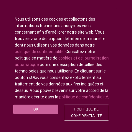
Anglais
English
(
)
Nous utilisons des cookies et collectons des
Russe
Русский
(
)
informations techniques anonymes vous
Espagnol
Español
concernant afin d’améliorer notre site web. Vous
(
)
trouverez une description détaillée de la manière
Français
dont nous utilisons vos données dans notre
Allemand
Deutsch
(
)
politique de confidentialité
. Consultez notre
Arabe
العربية
(
)
politique en matière de
cookies et de journalisation
automatique
pour une description détaillée des
Portugais - du Portugal
Português
(
)
technologies que nous utilisons. En cliquant sur le
bouton «Ok», vous consentez explicitement au
traitement de vos données aux fins indiquées ci-
dessus. Vous pouvez revenir sur votre accord de la
manière décrite dans la
politique de confidentialité
.
Tous droits réservés © 2020 - 2025
U-INTOSAI
—
L'Université numérique pour la communauté de
OK
POLITIQUE DE
l'INTOSAI ©
Accounts Chamber of the Russian
CONFIDENTIALITÉ
Federation
©
FSI «CEAIT SP»