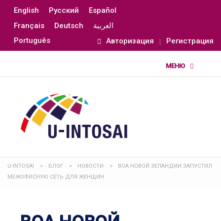
English
Русский
Español
Français
Deutsch
العربية
Português
Авторизация
Регистрация
U-INTOSAI
>
БЛОГ
>
НОВОСТИ
>
ВОА НОВОЙ ЗЕЛАНДИИ ЗАПУСТИЛ
МЕЖОФИСНУЮ СЕТЬ ДЛЯ ЖЕНЩИН