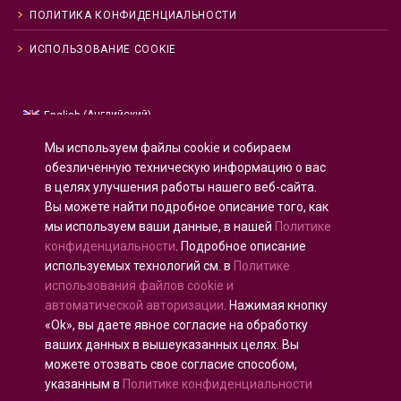
ПОЛИТИКА КОНФИДЕНЦИАЛЬНОСТИ
ИСПОЛЬЗОВАНИЕ COOKIE
Английский
English
(
)
Русский
Мы используем файлы cookie и собираем
Испанский
Español
(
)
обезличенную техническую информацию о вас
в целях улучшения работы нашего веб-сайта.
Французский
Français
(
)
Вы можете найти подробное описание того, как
Немецкий
Deutsch
(
)
мы используем ваши данные, в нашей
Политике
Арабский
العربية
(
)
конфиденциальности
. Подробное описание
используемых технологий см. в
Политике
Португальский, Португалия
Português
(
)
использования файлов cookie и
автоматической авторизации
. Нажимая кнопку
«Ok», вы даете явное согласие на обработку
ваших данных в вышеуказанных целях. Вы
можете отозвать свое согласие способом,
Все права защищены © 2020 - 2025
U-INTOSAI
—
указанным в
Политике конфиденциальности
Цифровой университет для сообщества ИНТОСАИ