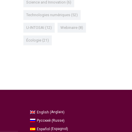
Science and Innovation
(6)
Technologies numériques
(52)
U-INTOSAI
(12)
Webinaire
(8)
Écologie
(21)
Anglais
English
(
)
Russe
Русский
(
)
Espagnol
Español
(
)