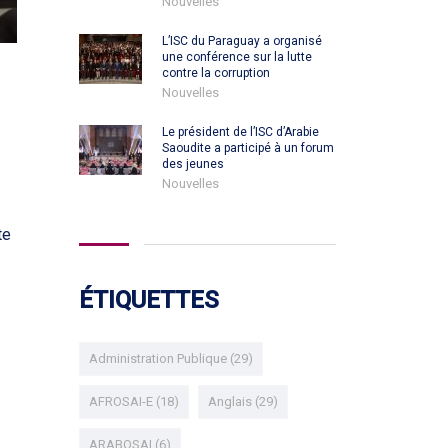
Nouvelles
L’ISC du Paraguay a organisé
une conférence sur la lutte
contre la corruption
Nouvelles
Le président de l’ISC d’Arabie
Saoudite a participé à un forum
des jeunes
Nouvelles
te
ÉTIQUETTES
Administration Publique
(29)
AFROSAI-E
(18)
Anglais
(29)
ARABOSAI
(6)