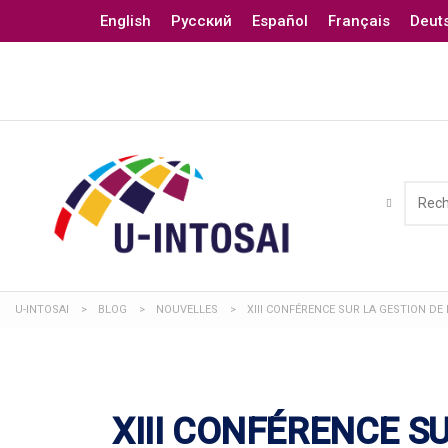
English
Русский
Español
Français
Deut
U-INTOSAI
>
BLOG
>
NOUVELLES
>
XIII CONFÉRENCE SUR LA GESTION DE
XIII CONFÉRENCE S