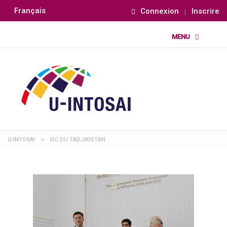
Français
Connexion
Inscrire
U-INTOSAI
>
ISC DU TADJIKISTAN