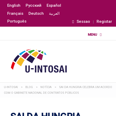
English
Русский
Español
Français
Deutsch
العربية
Português
Sessao
Registar
U-INTOSAI
>
BLOG
>
NOTÍCIA
>
SAI DA HUNGRIA CELEBRA UM ACORDO
COM O GABINETE NACIONAL DE CONTRATOS PÚBLICOS