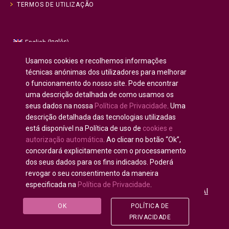
TERMOS DE UTILIZAÇÃO
Inglês
English
(
)
Russo
Русский
(
)
Usamos cookies e recolhemos informações
Espanhol
Español
(
)
técnicas anónimas dos utilizadores para melhorar
o funcionamento do nosso site. Pode encontrar
Francês
Français
(
)
uma descrição detalhada de como usamos os
Alemão
Deutsch
(
)
seus dados na nossa
Política de Privacidade
. Uma
Árabe
العربية
(
)
descrição detalhada das tecnologias utilizadas
está disponível na Política de uso de
cookies e
Português
autorização automática
. Ao clicar no botão “Ok”,
concordará explicitamente com o processamento
dos seus dados para os fins indicados. Poderá
revogar o seu consentimento da maneira
especificada na
Política de Privacidade
.
Todos os direitos reservados © 2020 - 2025
U-INTOSAI
— Universidade Digital para Comunidade da INTOSAI
©
OK
POLÍTICA DE
Accounts Chamber of the Russian Federation
©
FSI
PRIVACIDADE
«CEAIT SP»