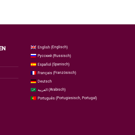
Englisch
English
EN
(
)
Russisch
Русский
(
)
Spanisch
Español
(
)
Französisch
Français
(
)
Deutsch
Arabisch
العربية
(
)
Portugiesisch, Portugal
Português
(
)