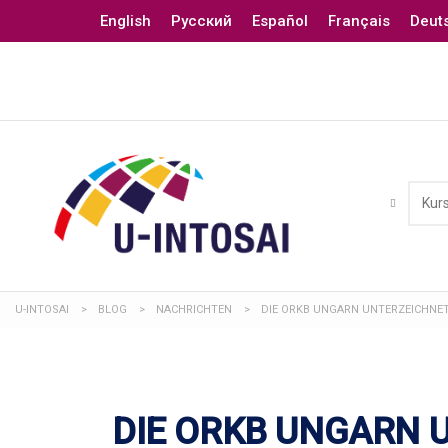
English
Русский
Español
Français
Deut
U-INTOSAI
>
BLOG
>
NACHRICHTEN
>
DIE ORKB UNGARN UNTERZEICHNE
DIE ORKB UNGARN 