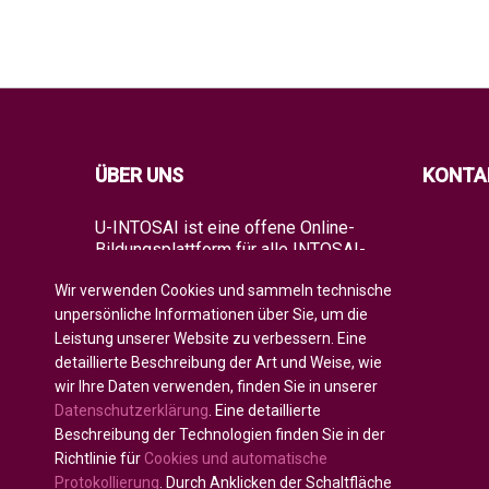
ÜBER UNS
KONTA
U-INTOSAI ist eine offene Online-
Bildungsplattform für alle INTOSAI-
Mitglieder, die als ein einzigartiger
Wir verwenden Cookies und sammeln technische
Raum für den Austausch von
Erfahrungen und fortgeschrittenem
unpersönliche Informationen über Sie, um die
Wissen geschaffen wurde.
Leistung unserer Website zu verbessern. Eine
detaillierte Beschreibung der Art und Weise, wie
Es bietet der gesamten globalen
wir Ihre Daten verwenden, finden Sie in unserer
Auditgemeinschaft sowohl klassische
Datenschutzerklärung
. Eine detaillierte
Bildungsformate als auch die besten
INTOSAI-Bildungsprojekte und
Beschreibung der Technologien finden Sie in der
Leitlinien, die bestehende
Richtlinie für
Cookies und automatische
Bildungsinitiativen kombinieren, um
Protokollierung
. Durch Anklicken der Schaltfläche