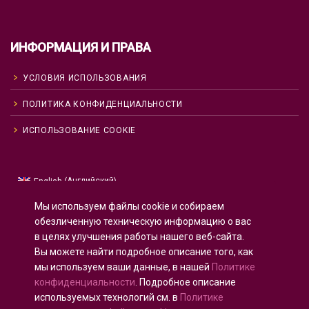
ИНФОРМАЦИЯ И ПРАВА
УСЛОВИЯ ИСПОЛЬЗОВАНИЯ
ПОЛИТИКА КОНФИДЕНЦИАЛЬНОСТИ
ИСПОЛЬЗОВАНИЕ COOKIE
Английский
English
(
)
Русский
Мы используем файлы cookie и собираем
Испанский
Español
(
)
обезличенную техническую информацию о вас
в целях улучшения работы нашего веб-сайта.
Французский
Français
(
)
Вы можете найти подробное описание того, как
Немецкий
Deutsch
(
)
мы используем ваши данные, в нашей
Политике
Арабский
العربية
(
)
конфиденциальности
. Подробное описание
используемых технологий см. в
Политике
Португальский, Португалия
Português
(
)