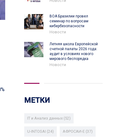
Новости
ВОА Бразилии провел
семинар по вопросам
кибербезопасности
Новости
Летняя школа Европейской
счетной палаты 2026 года:
аудит в условиях нового
мирового беспорядка
Новости
8%
МЕТКИ
IT и Анализ данных
(52)
U-INTOSAI
(24)
АФРОСАИ-E
(37)