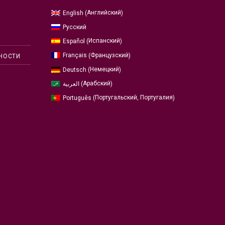
Английский
English
(
)
Русский
Испанский
Español
(
)
Французский
Français
(
)
НОСТИ
Немецкий
Deutsch
(
)
Арабский
العربية
(
)
Португальский, Португалия
Português
(
)