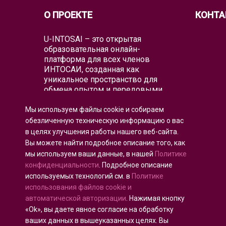
О ПРОЕКТЕ
КОНТА
U-INTOSAI – это открытая
образовательная онлайн-
платформа для всех членов
ИНТОСАИ, созданная как
уникальное пространство для
обмена опытом и передовыми
знаниями.
Мы используем файлы cookie и собираем
Университет предлагает всему
обезличенную техническую информацию о вас
глобальному аудиторскому
в целях улучшения работы нашего веб-сайта.
сообществу как классические
Вы можете найти подробное описание того, как
образовательные форматы, так и
мы используем ваши данные, в нашей
Политике
лучшие образовательные проекты
и практические руководства
конфиденциальности
. Подробное описание
ИНТОСАИ, которые объединяют
используемых технологий см. в
Политике
существующие образовательные
использования файлов cookie и
инициативы для воспитания
автоматической авторизации
. Нажимая кнопку
аудиторов будущего.
«Ok», вы даете явное согласие на обработку
ваших данных в вышеуказанных целях. Вы