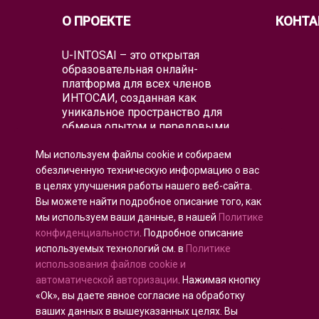
О ПРОЕКТЕ
КОНТА
U-INTOSAI – это открытая
образовательная онлайн-
платформа для всех членов
ИНТОСАИ, созданная как
уникальное пространство для
обмена опытом и передовыми
знаниями.
Мы используем файлы cookie и собираем
Университет предлагает всему
обезличенную техническую информацию о вас
глобальному аудиторскому
в целях улучшения работы нашего веб-сайта.
сообществу как классические
Вы можете найти подробное описание того, как
образовательные форматы, так и
мы используем ваши данные, в нашей
Политике
лучшие образовательные проекты
и практические руководства
конфиденциальности
. Подробное описание
ИНТОСАИ, которые объединяют
используемых технологий см. в
Политике
существующие образовательные
использования файлов cookie и
инициативы для воспитания
автоматической авторизации
. Нажимая кнопку
аудиторов будущего.
«Ok», вы даете явное согласие на обработку
ваших данных в вышеуказанных целях. Вы