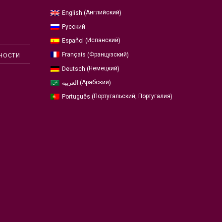
Английский
English
(
)
Русский
Испанский
Español
(
)
Французский
Français
(
)
НОСТИ
Немецкий
Deutsch
(
)
Арабский
العربية
(
)
Португальский, Португалия
Português
(
)