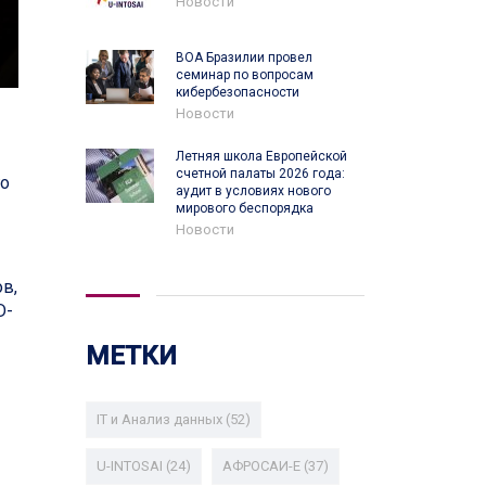
Новости
ВОА Бразилии провел
семинар по вопросам
кибербезопасности
Новости
Летняя школа Европейской
счетной палаты 2026 года:
го
аудит в условиях нового
мирового беспорядка
Новости
в,
D-
МЕТКИ
IT и Анализ данных
(52)
U-INTOSAI
(24)
АФРОСАИ-E
(37)