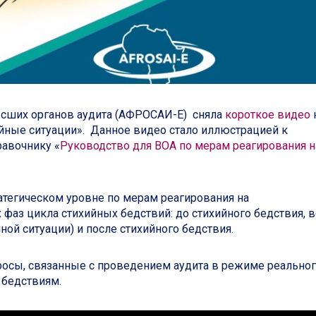
ысших органов аудита (АФРОСАИ-E) сняла
короткое видео
айные ситуации». Данное видео стало иллюстрацией к
равочнику «
Руководство для ВОА по мерам реагирования н
атегическом уровне по мерам реагирования на
фаз цикла стихийных бедствий: до стихийного бедствия, в
ной ситуации) и после стихийного бедствия.
росы, связанные с проведением аудита в режиме реально
 бедствиям.