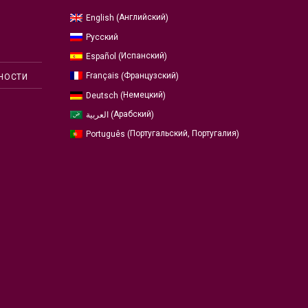
Английский
English
(
)
Русский
Испанский
Español
(
)
Французский
Français
(
)
НОСТИ
Немецкий
Deutsch
(
)
Арабский
العربية
(
)
Португальский, Португалия
Português
(
)