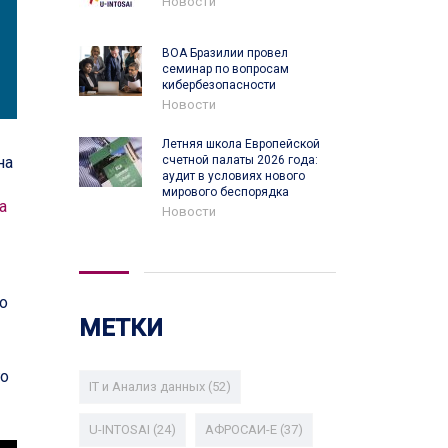
Новости
ВОА Бразилии провел
семинар по вопросам
кибербезопасности
Новости
Летняя школа Европейской
на
счетной палаты 2026 года:
аудит в условиях нового
мирового беспорядка
а
Новости
о
МЕТКИ
го
IT и Анализ данных
(52)
U-INTOSAI
(24)
АФРОСАИ-E
(37)