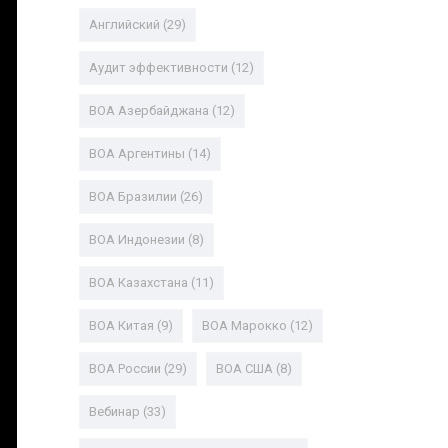
Английский
(29)
Аудит эффективности
(12)
ВОА Азербайджана
(12)
ВОА Аргентины
(14)
ВОА Бразилии
(26)
ВОА Индонезии
(8)
ВОА Казахстана
(11)
ВОА Китая
(9)
ВОА Марокко
(12)
ВОА России
(29)
ВОА США
(8)
Вебинар
(33)