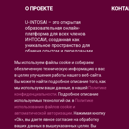
О ПРОЕКТЕ
КОНТА
U-INTOSAI – это открытая
образовательная онлайн-
платформа для всех членов
ИНТОСАИ, созданная как
уникальное пространство для
обмена опытом и передовыми
знаниями.
Мы используем файлы cookie и собираем
Университет предлагает всему
обезличенную техническую информацию о вас
глобальному аудиторскому
в целях улучшения работы нашего веб-сайта.
сообществу как классические
Вы можете найти подробное описание того, как
образовательные форматы, так и
мы используем ваши данные, в нашей
Политике
лучшие образовательные проекты
и практические руководства
конфиденциальности
. Подробное описание
ИНТОСАИ, которые объединяют
используемых технологий см. в
Политике
существующие образовательные
использования файлов cookie и
инициативы для воспитания
автоматической авторизации
. Нажимая кнопку
аудиторов будущего.
«Ok», вы даете явное согласие на обработку
ваших данных в вышеуказанных целях. Вы