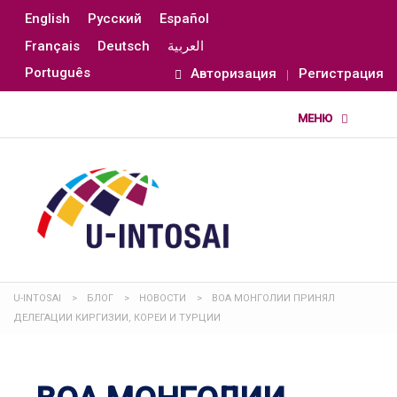
English
Русский
Español
Français
Deutsch
العربية
Português
Авторизация
Регистрация
U-INTOSAI
>
БЛОГ
>
НОВОСТИ
>
ВОА МОНГОЛИИ ПРИНЯЛ
ДЕЛЕГАЦИИ КИРГИЗИИ, КОРЕИ И ТУРЦИИ