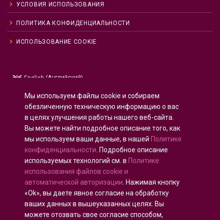
УСЛОВИЯ ИСПОЛЬЗОВАНИЯ
ПОЛИТИКА КОНФИДЕНЦИАЛЬНОСТИ
ИСПОЛЬЗОВАНИЕ COOKIE
Английский
English
(
)
Русский
Мы используем файлы cookie и собираем
Испанский
Español
(
)
обезличенную техническую информацию о вас
в целях улучшения работы нашего веб-сайта.
Французский
Français
(
)
Вы можете найти подробное описание того, как
Немецкий
Deutsch
(
)
мы используем ваши данные, в нашей
Политике
Арабский
العربية
(
)
конфиденциальности
. Подробное описание
используемых технологий см. в
Политике
Португальский, Португалия
Português
(
)
использования файлов cookie и
автоматической авторизации
. Нажимая кнопку
«Ok», вы даете явное согласие на обработку
ваших данных в вышеуказанных целях. Вы
можете отозвать свое согласие способом,