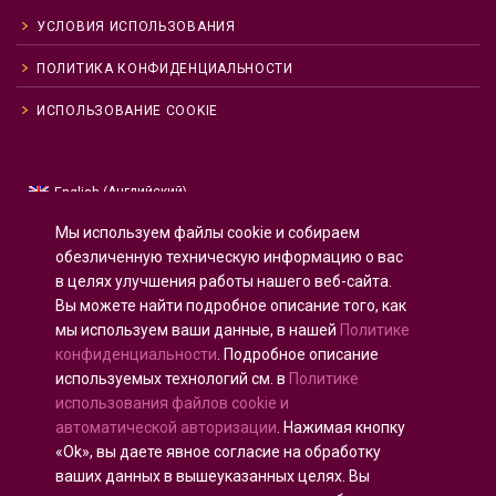
УСЛОВИЯ ИСПОЛЬЗОВАНИЯ
ПОЛИТИКА КОНФИДЕНЦИАЛЬНОСТИ
ИСПОЛЬЗОВАНИЕ COOKIE
Английский
English
(
)
Русский
Мы используем файлы cookie и собираем
Испанский
Español
(
)
обезличенную техническую информацию о вас
в целях улучшения работы нашего веб-сайта.
Французский
Français
(
)
Вы можете найти подробное описание того, как
Немецкий
Deutsch
(
)
мы используем ваши данные, в нашей
Политике
Арабский
العربية
(
)
конфиденциальности
. Подробное описание
используемых технологий см. в
Политике
Португальский, Португалия
Português
(
)
использования файлов cookie и
автоматической авторизации
. Нажимая кнопку
«Ok», вы даете явное согласие на обработку
ваших данных в вышеуказанных целях. Вы