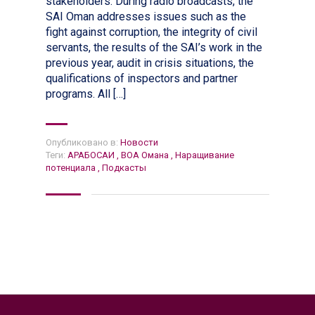
stakeholders. During radio broadcasts, the
SAI Oman addresses issues such as the
fight against corruption, the integrity of civil
servants, the results of the SAI’s work in the
previous year, audit in crisis situations, the
qualifications of inspectors and partner
programs. All […]
Опубликовано в:
Новости
Теги:
АРАБОСАИ
,
ВОА Омана
,
Наращивание
потенциала
,
Подкасты