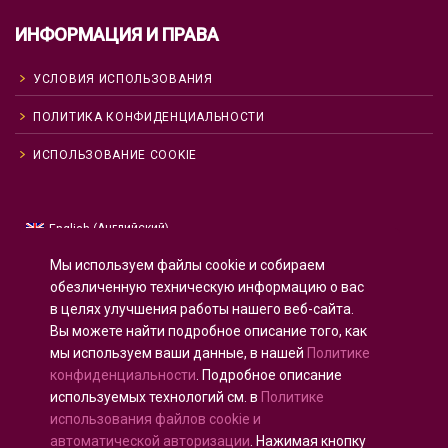
ИНФОРМАЦИЯ И ПРАВА
УСЛОВИЯ ИСПОЛЬЗОВАНИЯ
ПОЛИТИКА КОНФИДЕНЦИАЛЬНОСТИ
ИСПОЛЬЗОВАНИЕ COOKIE
Английский
English
(
)
Русский
Мы используем файлы cookie и собираем
Испанский
Español
(
)
обезличенную техническую информацию о вас
в целях улучшения работы нашего веб-сайта.
Французский
Français
(
)
Вы можете найти подробное описание того, как
Немецкий
Deutsch
(
)
мы используем ваши данные, в нашей
Политике
Арабский
العربية
(
)
конфиденциальности
. Подробное описание
используемых технологий см. в
Политике
Португальский, Португалия
Português
(
)
использования файлов cookie и
автоматической авторизации
. Нажимая кнопку