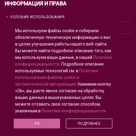
ИНФОРМАЦИЯ И ПРАВА
УСЛОВИЯ ИСПОЛЬЗОВАНИЯ
ПОЛИТИКА КОНФИДЕНЦИАЛЬНОСТИ
Мы используем файлы cookie и собираем
обезличенную техническую информацию о вас
ИСПОЛЬЗОВАНИЕ COOKIE
в целях улучшения работы нашего веб-сайта.
Вы можете найти подробное описание того, как
мы используем ваши данные, в нашей
Политике
Английский
English
(
)
конфиденциальности
. Подробное описание
используемых технологий см. в
Политике
Русский
использования файлов cookie и
автоматической авторизации
. Нажимая кнопку
«Ok», вы даете явное согласие на обработку
ваших данных в вышеуказанных целях. Вы
можете отозвать свое согласие способом,
Все права защищены © 2020 - 2025
U-INTOSAI
—
указанным в
Политике конфиденциальности
Цифровой университет для сообщества ИНТОСАИ
©
Счетная палата Российской Федерации
©
ФКУ
OK
ПОДРОБНЕЕ
«ЦЭАИТ СП»